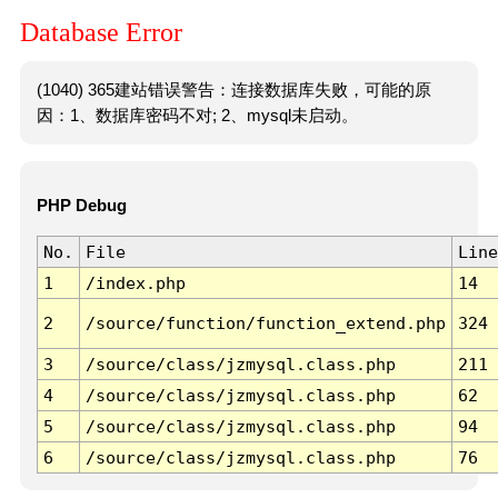
Database Error
(1040) 365建站错误警告：连接数据库失败，可能的原
因：1、数据库密码不对; 2、mysql未启动。
PHP Debug
No.
File
Line
1
/index.php
14
2
/source/function/function_extend.php
324
3
/source/class/jzmysql.class.php
211
4
/source/class/jzmysql.class.php
62
5
/source/class/jzmysql.class.php
94
6
/source/class/jzmysql.class.php
76