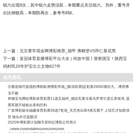
组六出现9次，其中组六走势活跃，本期重点关注组六。另外，重号开
出比例较高，本期防再出，参考号码8。
上一篇：
北京赛车现金网博彩推荐_德甲 弗赖堡VS拜仁慕尼黑
下一篇：
皇冠体育直播博彩平台大全 | 何故中国丨督察国宝！陕西宝
鸡村民20年护宝出土文物827件
相关资讯
注册送钱可提现的博彩欧洲博彩市场_[新浪彩票]足彩第26092期任九：博塔弗
戈不败
奔驰宝马网站博彩体育彩票11选五福州_德拉瓦莱冷落马罗塔引进丘库埃泽, 蓝
黑军团不错租出库利巴利
广发博彩娱乐福建体育彩票36选7奖池_无尽杰出班4第五期下 上综艺才知群演
苦 镜头外尽是眼泪
2025年博彩票计划聊天室利记博彩公司简介
（www.crownstakeszonezonezone.