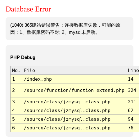
Database Error
(1040) 365建站错误警告：连接数据库失败，可能的原
因：1、数据库密码不对; 2、mysql未启动。
PHP Debug
No.
File
Line
1
/index.php
14
2
/source/function/function_extend.php
324
3
/source/class/jzmysql.class.php
211
4
/source/class/jzmysql.class.php
62
5
/source/class/jzmysql.class.php
94
6
/source/class/jzmysql.class.php
76