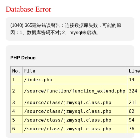
Database Error
(1040) 365建站错误警告：连接数据库失败，可能的原
因：1、数据库密码不对; 2、mysql未启动。
PHP Debug
No.
File
Line
1
/index.php
14
2
/source/function/function_extend.php
324
3
/source/class/jzmysql.class.php
211
4
/source/class/jzmysql.class.php
62
5
/source/class/jzmysql.class.php
94
6
/source/class/jzmysql.class.php
76