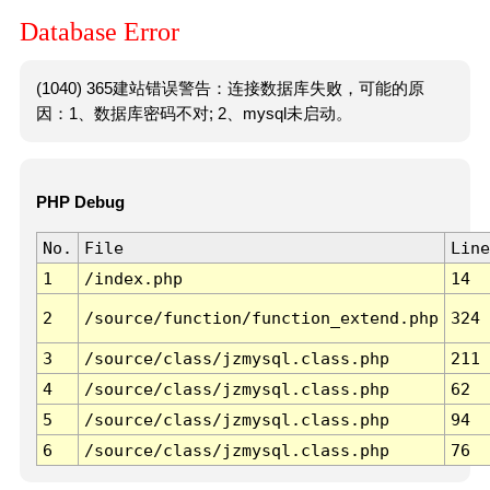
Database Error
(1040) 365建站错误警告：连接数据库失败，可能的原
因：1、数据库密码不对; 2、mysql未启动。
PHP Debug
No.
File
Line
1
/index.php
14
2
/source/function/function_extend.php
324
3
/source/class/jzmysql.class.php
211
4
/source/class/jzmysql.class.php
62
5
/source/class/jzmysql.class.php
94
6
/source/class/jzmysql.class.php
76