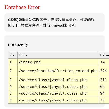
Database Error
(1040) 365建站错误警告：连接数据库失败，可能的原
因：1、数据库密码不对; 2、mysql未启动。
PHP Debug
No.
File
Line
1
/index.php
14
2
/source/function/function_extend.php
324
3
/source/class/jzmysql.class.php
211
4
/source/class/jzmysql.class.php
62
5
/source/class/jzmysql.class.php
94
6
/source/class/jzmysql.class.php
76