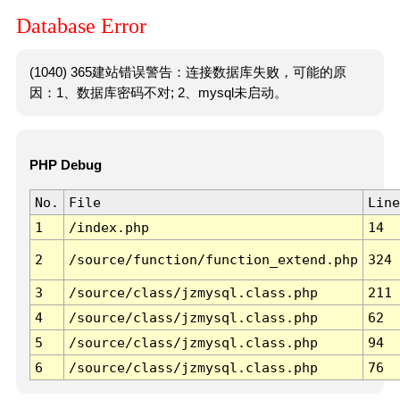
Database Error
(1040) 365建站错误警告：连接数据库失败，可能的原
因：1、数据库密码不对; 2、mysql未启动。
PHP Debug
No.
File
Line
1
/index.php
14
2
/source/function/function_extend.php
324
3
/source/class/jzmysql.class.php
211
4
/source/class/jzmysql.class.php
62
5
/source/class/jzmysql.class.php
94
6
/source/class/jzmysql.class.php
76