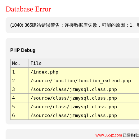
Database Error
(1040) 365建站错误警告：连接数据库失败，可能的原因：1、数
PHP Debug
No.
File
1
/index.php
2
/source/function/function_extend.php
3
/source/class/jzmysql.class.php
4
/source/class/jzmysql.class.php
5
/source/class/jzmysql.class.php
6
/source/class/jzmysql.class.php
www.365jz.com
已经将此