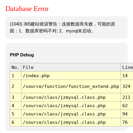
Database Error
(1040) 365建站错误警告：连接数据库失败，可能的原
因：1、数据库密码不对; 2、mysql未启动。
PHP Debug
No.
File
Line
1
/index.php
14
2
/source/function/function_extend.php
324
3
/source/class/jzmysql.class.php
211
4
/source/class/jzmysql.class.php
62
5
/source/class/jzmysql.class.php
94
6
/source/class/jzmysql.class.php
76