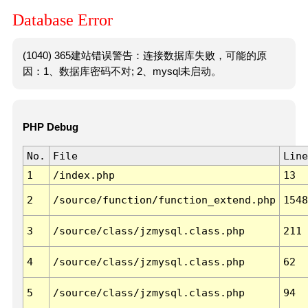
Database Error
(1040) 365建站错误警告：连接数据库失败，可能的原
因：1、数据库密码不对; 2、mysql未启动。
PHP Debug
No.
File
Line
1
/index.php
13
2
/source/function/function_extend.php
1548
3
/source/class/jzmysql.class.php
211
4
/source/class/jzmysql.class.php
62
5
/source/class/jzmysql.class.php
94