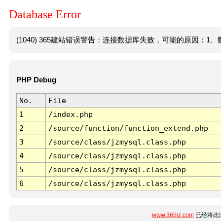
Database Error
(1040) 365建站错误警告：连接数据库失败，可能的原因：1、数
PHP Debug
No.
File
1
/index.php
2
/source/function/function_extend.php
3
/source/class/jzmysql.class.php
4
/source/class/jzmysql.class.php
5
/source/class/jzmysql.class.php
6
/source/class/jzmysql.class.php
www.365jz.com
已经将此