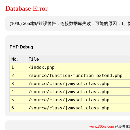
Database Error
(1040) 365建站错误警告：连接数据库失败，可能的原因：1、数
PHP Debug
No.
File
1
/index.php
2
/source/function/function_extend.php
3
/source/class/jzmysql.class.php
4
/source/class/jzmysql.class.php
5
/source/class/jzmysql.class.php
6
/source/class/jzmysql.class.php
www.365jz.com
已经将此