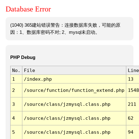
Database Error
(1040) 365建站错误警告：连接数据库失败，可能的原
因：1、数据库密码不对; 2、mysql未启动。
PHP Debug
No.
File
Line
1
/index.php
13
2
/source/function/function_extend.php
1548
3
/source/class/jzmysql.class.php
211
4
/source/class/jzmysql.class.php
62
5
/source/class/jzmysql.class.php
94