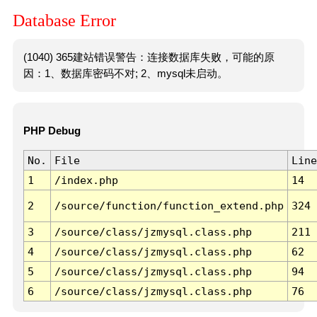
Database Error
(1040) 365建站错误警告：连接数据库失败，可能的原
因：1、数据库密码不对; 2、mysql未启动。
PHP Debug
No.
File
Line
1
/index.php
14
2
/source/function/function_extend.php
324
3
/source/class/jzmysql.class.php
211
4
/source/class/jzmysql.class.php
62
5
/source/class/jzmysql.class.php
94
6
/source/class/jzmysql.class.php
76