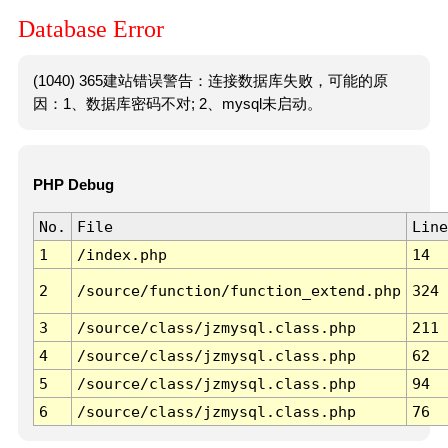
Database Error
(1040) 365建站错误警告：连接数据库失败，可能的原
因：1、数据库密码不对; 2、mysql未启动。
PHP Debug
No.
File
Line
1
/index.php
14
2
/source/function/function_extend.php
324
3
/source/class/jzmysql.class.php
211
4
/source/class/jzmysql.class.php
62
5
/source/class/jzmysql.class.php
94
6
/source/class/jzmysql.class.php
76