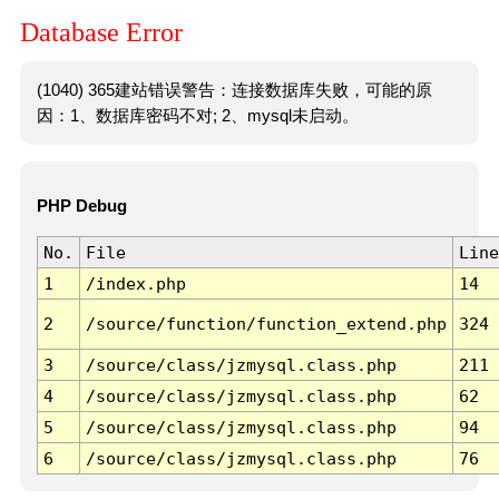
Database Error
(1040) 365建站错误警告：连接数据库失败，可能的原
因：1、数据库密码不对; 2、mysql未启动。
PHP Debug
No.
File
Line
1
/index.php
14
2
/source/function/function_extend.php
324
3
/source/class/jzmysql.class.php
211
4
/source/class/jzmysql.class.php
62
5
/source/class/jzmysql.class.php
94
6
/source/class/jzmysql.class.php
76