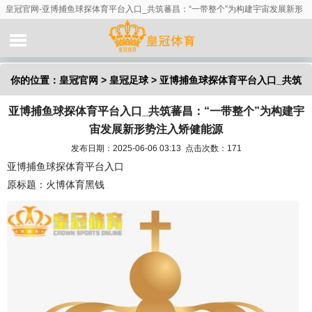
皇冠官网-亚博捕鱼球探体育平台入口_共筑蕃昌：“一带整个”为构建宇宙发展新形
势注入矫健能源
你的位置：
皇冠官网
>
皇冠足球
> 亚博捕鱼球探体育平台入口_共筑
亚博捕鱼球探体育平台入口_共筑蕃昌：“一带整个”为构建宇
蕃昌：“一带整个”为构建宇宙发展新形势注入矫健能源
宙发展新形势注入矫健能源
发布日期：2025-06-06 03:13 点击次数：171
亚博捕鱼球探体育平台入口
原标题：火博体育黑钱