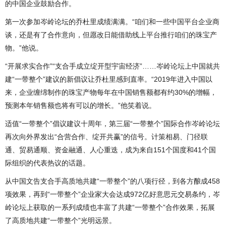
的中国企业鼓励合作。
第一次参加岑岭论坛的乔杜里成绩满满。“咱们和一些中国平台企业商
谈，还是有了合作意向，但愿改日能借助线上平台推行咱们的珠宝产
物。”他说。
“开展求实合作”“支合手成立绽开型宇宙经济”……岑岭论坛上中国就共
建“一带整个”建议的新倡议让乔杜里感到直率。“2019年进入中国以
来，企业缠绵制作的珠宝产物每年在中国销售额都有约30%的增幅，
预测本年销售额也将有可以的增长。”他笑着说。
适值“一带整个”倡议建议十周年，第三届“一带整个”国际合作岑岭论坛
再次向外界发出“合营合作、绽开共赢”的信号。计策相易、门径联
通、贸易通顺、资金融通、人心重迭，成为来自151个国度和41个国
际组织的代表热议的话题。
从中国文告支合手高质地共建“一带整个”的八项行径，到各方酿成458
项效果，再到“一带整个”企业家大会达成972亿好意思元交易条约，岑
岭论坛上获取的一系列成绩也丰富了共建“一带整个”合作效果，拓展
了高质地共建“一带整个”光明远景。