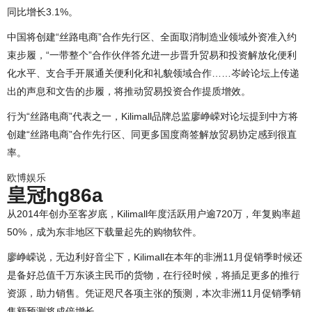
同比增长3.1%。
中国将创建“丝路电商”合作先行区、全面取消制造业领域外资准入约
束步履，“一带整个”合作伙伴答允进一步晋升贸易和投资解放化便利
化水平、支合手开展通关便利化和礼貌领域合作……岑岭论坛上传递
出的声息和文告的步履，将推动贸易投资合作提质增效。
行为“丝路电商”代表之一，Kilimall品牌总监廖峥嵘对论坛提到中方将
创建“丝路电商”合作先行区、同更多国度商签解放贸易协定感到很直
率。
欧博娱乐
皇冠hg86a
从2014年创办至客岁底，Kilimall年度活跃用户逾720万，年复购率超
50%，成为东非地区下载量起先的购物软件。
廖峥嵘说，无边利好音尘下，Kilimall在本年的非洲11月促销季时候还
是备好总值千万东谈主民币的货物，在行径时候，将插足更多的推行
资源，助力销售。凭证咫尺各项主张的预测，本次非洲11月促销季销
售额预测将成倍增长。