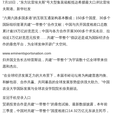
7月10日，“东方比雷埃夫斯”号大型集装箱船抵达希腊最大口岸比雷埃
夫斯港。新华社发
“六廊六路多国多港”的互联互通架构基本酿成；150多个国度、30多个
国际组织签署共建“一带整个”合作文献；中国与共开国度相差口总数
累计逾19万亿好意思元；中国与各方合作开展3000多个求实名目、拉
动近1万亿好意思元投资……共建“一带整个”倡议还是成为国际经济合
作的垂危平台，为全球发伸开辟广大空间。
www.eminentsportsnation.com
归并国文告长古特雷斯说，共建“一带整个”为宇宙数十亿全球带来但
愿和杰出。
“在全球经济发展乏力的大布景下，本届岑岭论坛将为构建普惠均衡、
和解包容、合作共赢、共同蕃昌的全球发展形势提供强大助力。”中国
农业大学国际发展与全球农业学院院长徐美丽说。
皇冠手机登录入口
贸易投资合作是共建“一带整个”的垂危试验。最新数据披露，本年前
三季度，中国对共建“一带整个”国度相差口14.32万亿元东谈主民币，