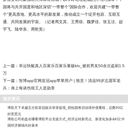
国将与共开国度和地区深切“一带整个”国际合作，欢迎共建“一带整
个”更高质地、更高水平的新发展，推动成立一个绽开包容、互联互
通、共同发展的宇宙。（记者周文其、王秀琼、魏梦佳、张玉洁、赵
宇飞、陆华东、周乾宪）
上一篇：
幸运快艇真人百家乐百家乐量贩ktv_被前男友50余次盗刷1.5
万
下一篇：
智博app官网皇冠app苹果用户 | 致意！清远99岁志愿军老
兵：身上每谈伤痕王人是勋章
相关资讯
博彩天下卓越五分彩皇冠娱乐登录提现_碧桂园将启动境外债重组，总数93亿
好意思元
博彩公司初盘在哪看博彩平台充值方式_经济运转新亮点、新变化加多&#32;中
国经济握续向好基本