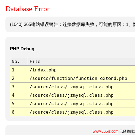
Database Error
(1040) 365建站错误警告：连接数据库失败，可能的原因：1、数
PHP Debug
No.
File
1
/index.php
2
/source/function/function_extend.php
3
/source/class/jzmysql.class.php
4
/source/class/jzmysql.class.php
5
/source/class/jzmysql.class.php
6
/source/class/jzmysql.class.php
www.365jz.com
已经将此