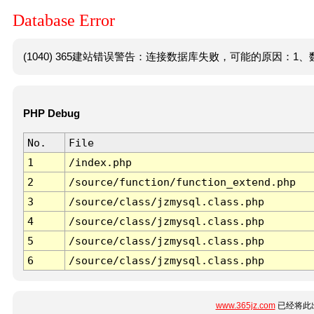
Database Error
(1040) 365建站错误警告：连接数据库失败，可能的原因：1、数
PHP Debug
No.
File
1
/index.php
2
/source/function/function_extend.php
3
/source/class/jzmysql.class.php
4
/source/class/jzmysql.class.php
5
/source/class/jzmysql.class.php
6
/source/class/jzmysql.class.php
www.365jz.com
已经将此