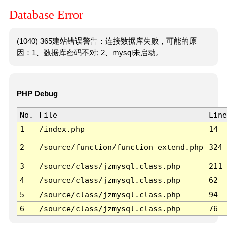
Database Error
(1040) 365建站错误警告：连接数据库失败，可能的原
因：1、数据库密码不对; 2、mysql未启动。
PHP Debug
No.
File
Line
1
/index.php
14
2
/source/function/function_extend.php
324
3
/source/class/jzmysql.class.php
211
4
/source/class/jzmysql.class.php
62
5
/source/class/jzmysql.class.php
94
6
/source/class/jzmysql.class.php
76