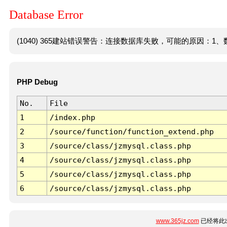
Database Error
(1040) 365建站错误警告：连接数据库失败，可能的原因：1、数
PHP Debug
No.
File
1
/index.php
2
/source/function/function_extend.php
3
/source/class/jzmysql.class.php
4
/source/class/jzmysql.class.php
5
/source/class/jzmysql.class.php
6
/source/class/jzmysql.class.php
www.365jz.com
已经将此