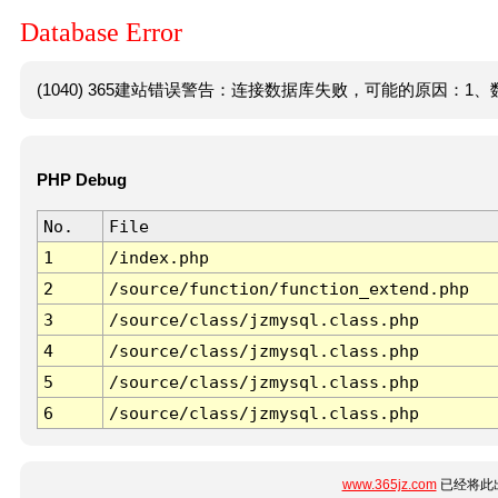
Database Error
(1040) 365建站错误警告：连接数据库失败，可能的原因：1、数
PHP Debug
No.
File
1
/index.php
2
/source/function/function_extend.php
3
/source/class/jzmysql.class.php
4
/source/class/jzmysql.class.php
5
/source/class/jzmysql.class.php
6
/source/class/jzmysql.class.php
www.365jz.com
已经将此