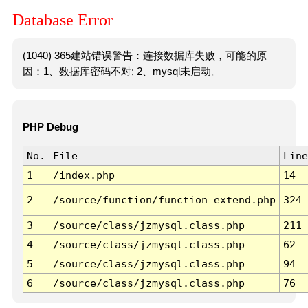
Database Error
(1040) 365建站错误警告：连接数据库失败，可能的原
因：1、数据库密码不对; 2、mysql未启动。
PHP Debug
No.
File
Line
1
/index.php
14
2
/source/function/function_extend.php
324
3
/source/class/jzmysql.class.php
211
4
/source/class/jzmysql.class.php
62
5
/source/class/jzmysql.class.php
94
6
/source/class/jzmysql.class.php
76