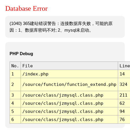
Database Error
(1040) 365建站错误警告：连接数据库失败，可能的原
因：1、数据库密码不对; 2、mysql未启动。
PHP Debug
No.
File
Line
1
/index.php
14
2
/source/function/function_extend.php
324
3
/source/class/jzmysql.class.php
211
4
/source/class/jzmysql.class.php
62
5
/source/class/jzmysql.class.php
94
6
/source/class/jzmysql.class.php
76