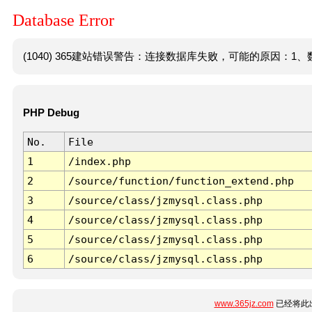
Database Error
(1040) 365建站错误警告：连接数据库失败，可能的原因：1、数
PHP Debug
No.
File
1
/index.php
2
/source/function/function_extend.php
3
/source/class/jzmysql.class.php
4
/source/class/jzmysql.class.php
5
/source/class/jzmysql.class.php
6
/source/class/jzmysql.class.php
www.365jz.com
已经将此