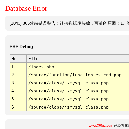
Database Error
(1040) 365建站错误警告：连接数据库失败，可能的原因：1、数
PHP Debug
No.
File
1
/index.php
2
/source/function/function_extend.php
3
/source/class/jzmysql.class.php
4
/source/class/jzmysql.class.php
5
/source/class/jzmysql.class.php
6
/source/class/jzmysql.class.php
www.365jz.com
已经将此