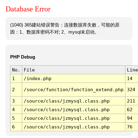
Database Error
(1040) 365建站错误警告：连接数据库失败，可能的原
因：1、数据库密码不对; 2、mysql未启动。
PHP Debug
No.
File
Line
1
/index.php
14
2
/source/function/function_extend.php
324
3
/source/class/jzmysql.class.php
211
4
/source/class/jzmysql.class.php
62
5
/source/class/jzmysql.class.php
94
6
/source/class/jzmysql.class.php
76