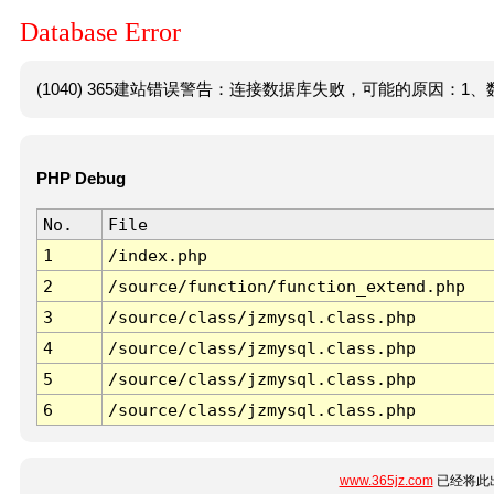
Database Error
(1040) 365建站错误警告：连接数据库失败，可能的原因：1、数
PHP Debug
No.
File
1
/index.php
2
/source/function/function_extend.php
3
/source/class/jzmysql.class.php
4
/source/class/jzmysql.class.php
5
/source/class/jzmysql.class.php
6
/source/class/jzmysql.class.php
www.365jz.com
已经将此