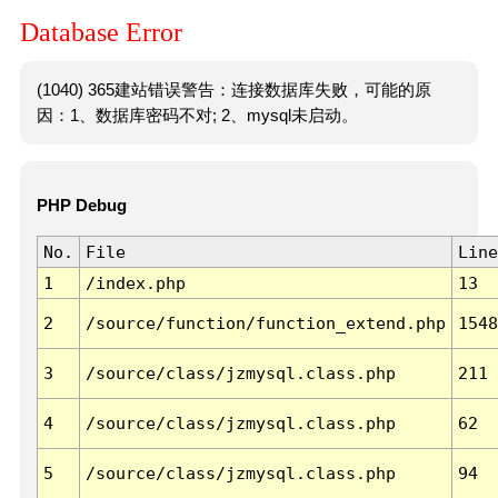
Database Error
(1040) 365建站错误警告：连接数据库失败，可能的原
因：1、数据库密码不对; 2、mysql未启动。
PHP Debug
No.
File
Line
1
/index.php
13
2
/source/function/function_extend.php
1548
3
/source/class/jzmysql.class.php
211
4
/source/class/jzmysql.class.php
62
5
/source/class/jzmysql.class.php
94