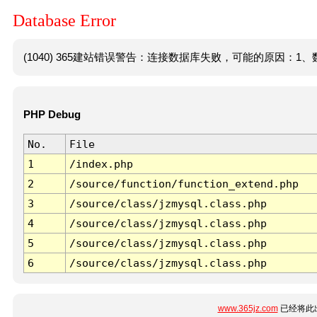
Database Error
(1040) 365建站错误警告：连接数据库失败，可能的原因：1、数
PHP Debug
No.
File
1
/index.php
2
/source/function/function_extend.php
3
/source/class/jzmysql.class.php
4
/source/class/jzmysql.class.php
5
/source/class/jzmysql.class.php
6
/source/class/jzmysql.class.php
www.365jz.com
已经将此