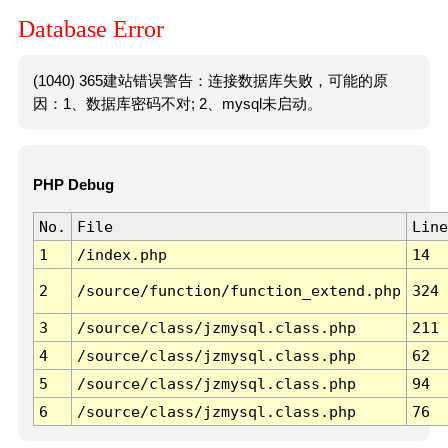
Database Error
(1040) 365建站错误警告：连接数据库失败，可能的原
因：1、数据库密码不对; 2、mysql未启动。
PHP Debug
No.
File
Line
1
/index.php
14
2
/source/function/function_extend.php
324
3
/source/class/jzmysql.class.php
211
4
/source/class/jzmysql.class.php
62
5
/source/class/jzmysql.class.php
94
6
/source/class/jzmysql.class.php
76