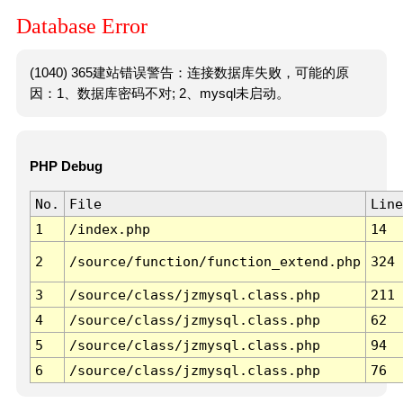
Database Error
(1040) 365建站错误警告：连接数据库失败，可能的原
因：1、数据库密码不对; 2、mysql未启动。
PHP Debug
No.
File
Line
1
/index.php
14
2
/source/function/function_extend.php
324
3
/source/class/jzmysql.class.php
211
4
/source/class/jzmysql.class.php
62
5
/source/class/jzmysql.class.php
94
6
/source/class/jzmysql.class.php
76