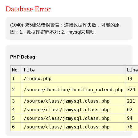
Database Error
(1040) 365建站错误警告：连接数据库失败，可能的原
因：1、数据库密码不对; 2、mysql未启动。
PHP Debug
No.
File
Line
1
/index.php
14
2
/source/function/function_extend.php
324
3
/source/class/jzmysql.class.php
211
4
/source/class/jzmysql.class.php
62
5
/source/class/jzmysql.class.php
94
6
/source/class/jzmysql.class.php
76