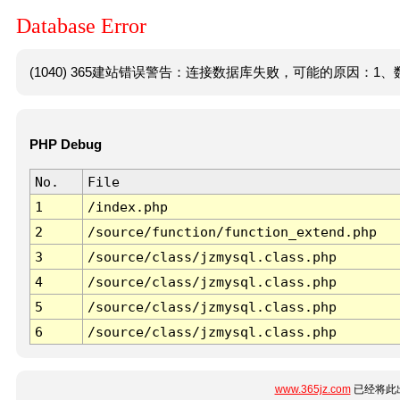
Database Error
(1040) 365建站错误警告：连接数据库失败，可能的原因：1、数
PHP Debug
No.
File
1
/index.php
2
/source/function/function_extend.php
3
/source/class/jzmysql.class.php
4
/source/class/jzmysql.class.php
5
/source/class/jzmysql.class.php
6
/source/class/jzmysql.class.php
www.365jz.com
已经将此