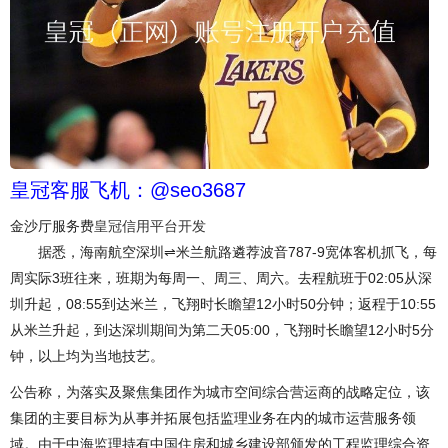
皇冠客服飞机：@seo3687
金沙厅服务费
皇冠信用平台开发
据悉，海南航空深圳⇌米兰航路遴荐波音787-9宽体客机抓飞，每
周实际3班往来，班期为每周一、周三、周六。去程航班于02:05从深
圳升起，08:55到达米兰，飞翔时长瞻望12小时50分钟；返程于10:55
从米兰升起，到达深圳期间为第二天05:00，飞翔时长瞻望12小时5分
钟，以上均为当地技艺。
公告称，为落实及聚焦集团作为城市空间综合营运商的战略定位，该
集团的主要目标为从事并拓展包括监理业务在内的城市运营服务领
域。由于中海监理持有中国住房和城乡建设部颁发的工程监理综合资