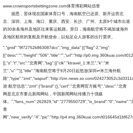
www.crownsportsbettingzone.com体育博彩网站信誉
据悉，罢休现在国家体育口号，海南航空已还原、新开运营北
京、深圳、上海、海口、重庆、西安、长沙、广州、太原9个城市出港
的30余条海外及地区往来客运航路。异日，海南航空将不竭加速海外
及地区航班的复航及开航使命，以知足众人游客的出行需求。
","gnid":"9f72752b863087dcc","img_data":[{"flag":2,"img":
[{"desc":"","height":"506","title":"","url":"http://p0.img.360kuai.co
[],"s":"t","src":"北青网","tag":[{"clk":"ktravel_1:米兰","k":"米
兰","u":""}],"title":"海南航空将于9月20日起怒放深圳⇌米兰海外航
路","type":"zmt","wapurl":"http://zm.news.so.com/024273052c3d3311
游:航空信息","zmt":{"brand":{},"cert":"北青网官方账号","desc":"北青
网是北京市要点新闻网站，中国新闻网站传播力十强媒
体。","fans_num":262829,"id":"2779550729","is_brand":"0","name":
青
网","new_verify":"4","pic":"http://p4.img.360kuai.com/t016645d1bf627dc