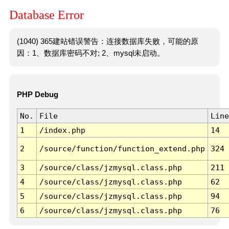
Database Error
(1040) 365建站错误警告：连接数据库失败，可能的原
因：1、数据库密码不对; 2、mysql未启动。
PHP Debug
No.
File
Line
1
/index.php
14
2
/source/function/function_extend.php
324
3
/source/class/jzmysql.class.php
211
4
/source/class/jzmysql.class.php
62
5
/source/class/jzmysql.class.php
94
6
/source/class/jzmysql.class.php
76