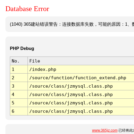
Database Error
(1040) 365建站错误警告：连接数据库失败，可能的原因：1、数
PHP Debug
No.
File
1
/index.php
2
/source/function/function_extend.php
3
/source/class/jzmysql.class.php
4
/source/class/jzmysql.class.php
5
/source/class/jzmysql.class.php
6
/source/class/jzmysql.class.php
www.365jz.com
已经将此