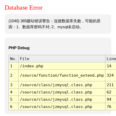
Database Error
(1040) 365建站错误警告：连接数据库失败，可能的原
因：1、数据库密码不对; 2、mysql未启动。
PHP Debug
No.
File
Line
1
/index.php
14
2
/source/function/function_extend.php
324
3
/source/class/jzmysql.class.php
211
4
/source/class/jzmysql.class.php
62
5
/source/class/jzmysql.class.php
94
6
/source/class/jzmysql.class.php
76