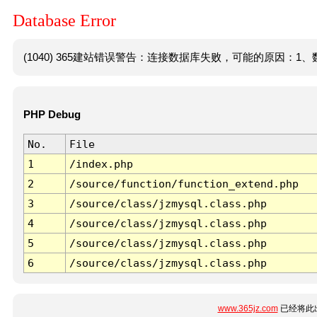
Database Error
(1040) 365建站错误警告：连接数据库失败，可能的原因：1、数
PHP Debug
No.
File
1
/index.php
2
/source/function/function_extend.php
3
/source/class/jzmysql.class.php
4
/source/class/jzmysql.class.php
5
/source/class/jzmysql.class.php
6
/source/class/jzmysql.class.php
www.365jz.com
已经将此