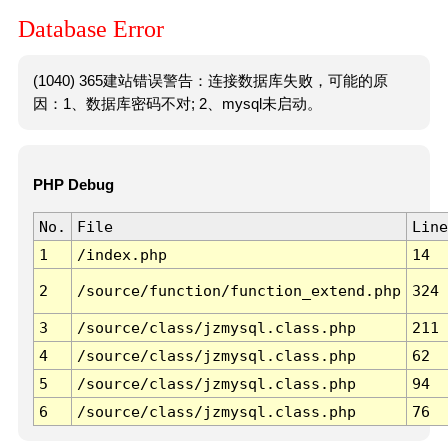
Database Error
(1040) 365建站错误警告：连接数据库失败，可能的原
因：1、数据库密码不对; 2、mysql未启动。
PHP Debug
No.
File
Line
1
/index.php
14
2
/source/function/function_extend.php
324
3
/source/class/jzmysql.class.php
211
4
/source/class/jzmysql.class.php
62
5
/source/class/jzmysql.class.php
94
6
/source/class/jzmysql.class.php
76