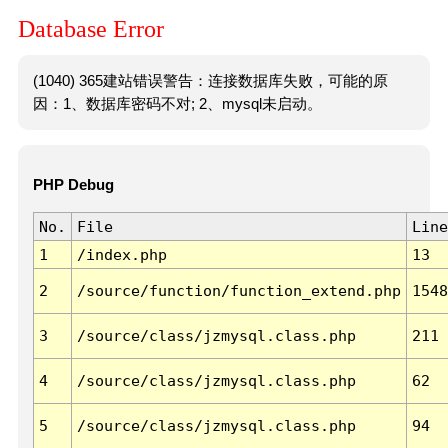
Database Error
(1040) 365建站错误警告：连接数据库失败，可能的原
因：1、数据库密码不对; 2、mysql未启动。
PHP Debug
No.
File
Line
1
/index.php
13
2
/source/function/function_extend.php
1548
3
/source/class/jzmysql.class.php
211
4
/source/class/jzmysql.class.php
62
5
/source/class/jzmysql.class.php
94