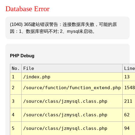
Database Error
(1040) 365建站错误警告：连接数据库失败，可能的原
因：1、数据库密码不对; 2、mysql未启动。
PHP Debug
No.
File
Line
1
/index.php
13
2
/source/function/function_extend.php
1548
3
/source/class/jzmysql.class.php
211
4
/source/class/jzmysql.class.php
62
5
/source/class/jzmysql.class.php
94