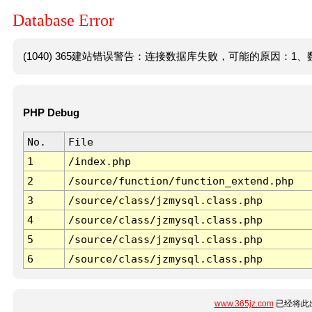
Database Error
(1040) 365建站错误警告：连接数据库失败，可能的原因：1、数
PHP Debug
No.
File
1
/index.php
2
/source/function/function_extend.php
3
/source/class/jzmysql.class.php
4
/source/class/jzmysql.class.php
5
/source/class/jzmysql.class.php
6
/source/class/jzmysql.class.php
www.365jz.com
已经将此