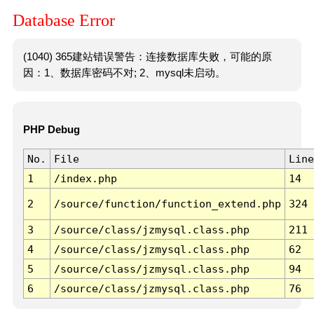
Database Error
(1040) 365建站错误警告：连接数据库失败，可能的原
因：1、数据库密码不对; 2、mysql未启动。
PHP Debug
No.
File
Line
1
/index.php
14
2
/source/function/function_extend.php
324
3
/source/class/jzmysql.class.php
211
4
/source/class/jzmysql.class.php
62
5
/source/class/jzmysql.class.php
94
6
/source/class/jzmysql.class.php
76