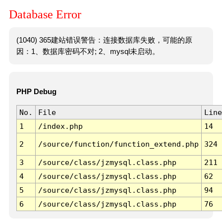
Database Error
(1040) 365建站错误警告：连接数据库失败，可能的原
因：1、数据库密码不对; 2、mysql未启动。
PHP Debug
No.
File
Line
1
/index.php
14
2
/source/function/function_extend.php
324
3
/source/class/jzmysql.class.php
211
4
/source/class/jzmysql.class.php
62
5
/source/class/jzmysql.class.php
94
6
/source/class/jzmysql.class.php
76