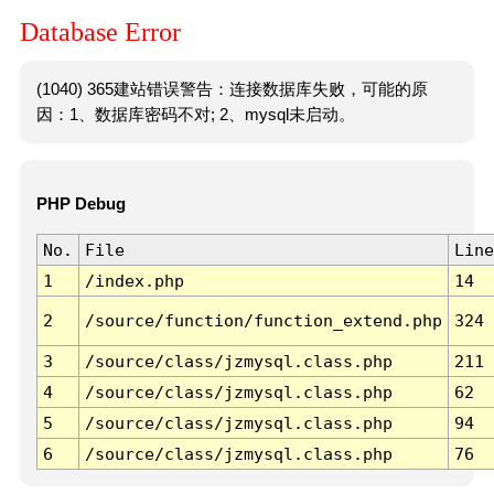
Database Error
(1040) 365建站错误警告：连接数据库失败，可能的原
因：1、数据库密码不对; 2、mysql未启动。
PHP Debug
No.
File
Line
1
/index.php
14
2
/source/function/function_extend.php
324
3
/source/class/jzmysql.class.php
211
4
/source/class/jzmysql.class.php
62
5
/source/class/jzmysql.class.php
94
6
/source/class/jzmysql.class.php
76