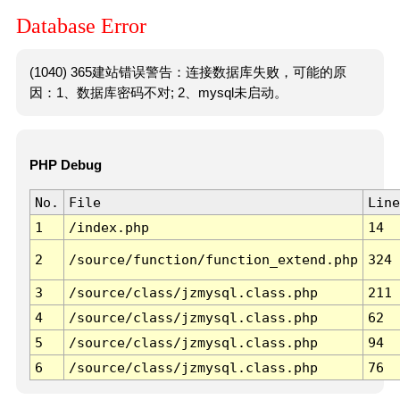
Database Error
(1040) 365建站错误警告：连接数据库失败，可能的原
因：1、数据库密码不对; 2、mysql未启动。
PHP Debug
No.
File
Line
1
/index.php
14
2
/source/function/function_extend.php
324
3
/source/class/jzmysql.class.php
211
4
/source/class/jzmysql.class.php
62
5
/source/class/jzmysql.class.php
94
6
/source/class/jzmysql.class.php
76