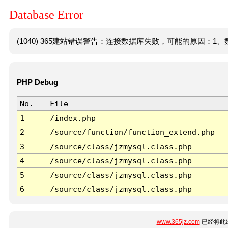
Database Error
(1040) 365建站错误警告：连接数据库失败，可能的原因：1、数
PHP Debug
No.
File
1
/index.php
2
/source/function/function_extend.php
3
/source/class/jzmysql.class.php
4
/source/class/jzmysql.class.php
5
/source/class/jzmysql.class.php
6
/source/class/jzmysql.class.php
www.365jz.com
已经将此