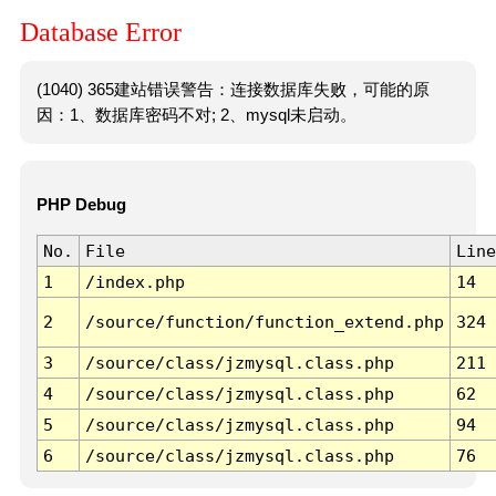
Database Error
(1040) 365建站错误警告：连接数据库失败，可能的原
因：1、数据库密码不对; 2、mysql未启动。
PHP Debug
No.
File
Line
1
/index.php
14
2
/source/function/function_extend.php
324
3
/source/class/jzmysql.class.php
211
4
/source/class/jzmysql.class.php
62
5
/source/class/jzmysql.class.php
94
6
/source/class/jzmysql.class.php
76