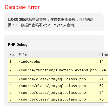
Database Error
(1040) 365建站错误警告：连接数据库失败，可能的原
因：1、数据库密码不对; 2、mysql未启动。
PHP Debug
No.
File
Line
1
/index.php
14
2
/source/function/function_extend.php
324
3
/source/class/jzmysql.class.php
211
4
/source/class/jzmysql.class.php
62
5
/source/class/jzmysql.class.php
94
6
/source/class/jzmysql.class.php
76